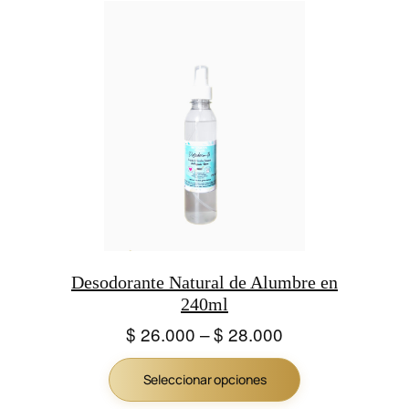
Desodorante Natural de Alumbre en
240ml
Rango
$
26.000
–
$
28.000
de
precios:
Seleccionar opciones
desde