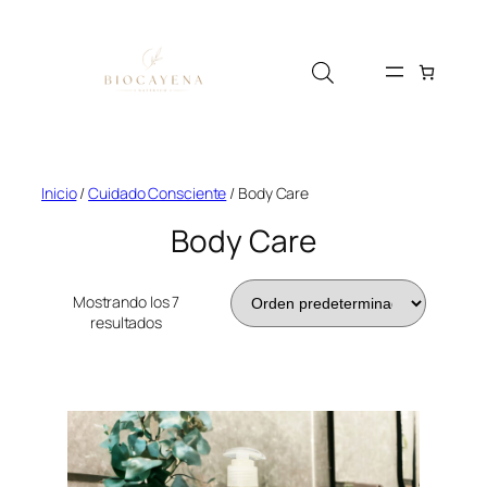
Saltar
al
contenido
Inicio
/
Cuidado Consciente
/ Body Care
Body Care
Mostrando los 7
resultados