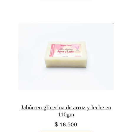
$ 26.000
hasta
$ 28.000
Jabón en glicerina de arroz y leche en
110gm
$
16.500