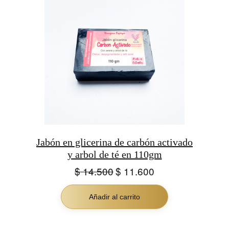
EN
OFERTA
Jabón en glicerina de carbón activado
y arbol de té en 110gm
El
El
$
14.500
$
11.600
precio
precio
original
actual
Añadir al carrito
era:
es:
$ 14.500.
$ 11.600.