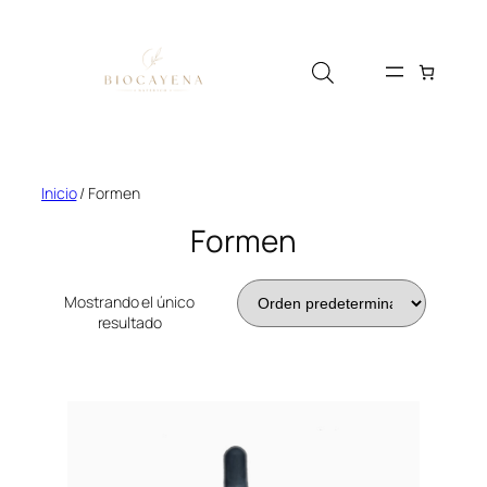
Saltar
al
contenido
Inicio
/ Formen
Formen
Mostrando el único
resultado